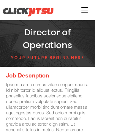
Director of
Operations
YOUR FUTURE BEGINS HERE
Job Description
Ipsum a arcu cursus vitae congue mauris.
Id nibh tortor id aliquet lectus. Fringilla
phasellus faucibus scelerisque eleifend
donec pretium vulputate sapien. Sed
ullamcorper morbi tincidunt ornare massa
eget egestas purus. Sed odio morbi quis
commodo. Lacus laoreet non curabitur
gravida arcu ac tortor dignissim. Ut
venenatis tellus in metus. Neque ornare