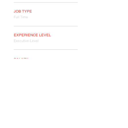
JOB TYPE
Full Time
EXPERIENCE LEVEL
Executive-Level
SALARY
$65k - $85k
REFERENCE NUMBER
#2204