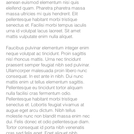
aenean euismod elementum nisi quis
eleifend quam. Pharetra pharetra massa
massa ultricies mi quis hendrerit. Elit
pellentesque habitant morbi tristique
senectus et. Facilisi morbi tempus iaculis
urna id volutpat lacus laoreet. Sit amet
mattis vulputate enim nulla aliquet.
Faucibus pulvinar elementum integer enim
neque volutpat ac tincidunt. Proin sagittis
nisl rhoncus mattis. Urna nec tincidunt
praesent semper feugiat nibh sed pulvinar.
Ullamcorper malesuada proin libero nunc
consequat. In est ante in nibh. Dui nunc
mattis enim ut tellus elementum sagittis.
Pellentesque eu tincidunt tortor aliquam
nulla facilisi cras fermentum odio.
Pellentesque habitant morbi tristique
senectus et. Lobortis feugiat vivamus at
augue eget arcu dictum. Nibh tellus
molestie nunc non blandit massa enim nec
dui. Felis donec et odio pellentesque diam.
Tortor consequat id porta nibh venenatis
cras sed felis eget. Eget aliquet nibh