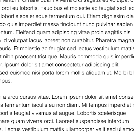
 orci eu lobortis. Faucibus et molestie ac feugiat sed lec
 lobortis scelerisque fermentum dui. Etiam dignissim di
o quis imperdiet massa tincidunt nunc pulvinar sapien 
tum. Eleifend quam adipiscing vitae proin sagittis nisl 
 id volutpat lacus laoreet non curabitur. Pharetra magna
uris. Et molestie ac feugiat sed lectus vestibulum matti
et nibh praesent tristique. Mauris commodo quis imperdi
. Ipsum dolor sit amet consectetur adipiscing elit 
sed euismod nisi porta lorem mollis aliquam ut. Morbi bl
empus.
m a arcu cursus vitae. Lorem ipsum dolor sit amet consec
na fermentum iaculis eu non diam. Mi tempus imperdiet n
ortis feugiat vivamus at augue. Lobortis scelerisque 
nare quam viverra orci. Laoreet suspendisse interdum 
s. Lectus vestibulum mattis ullamcorper velit sed ullamc