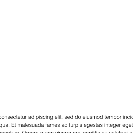
consectetur adipiscing elit, sed do eiusmod tempor inci
iqua. Et malesuada fames ac turpis egestas integer eget
mentum. Ornare quam viverra orci sagittis eu volutpat o