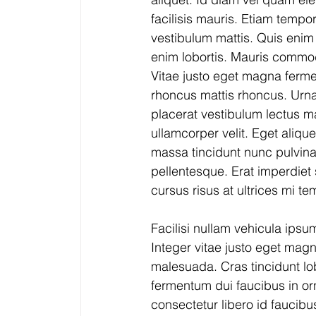
facilisis mauris. Etiam tempor
vestibulum mattis. Quis enim
enim lobortis. Mauris commod
Vitae justo eget magna fermen
rhoncus mattis rhoncus. Urna
placerat vestibulum lectus ma
ullamcorper velit. Eget aliqu
massa tincidunt nunc pulvinar
pellentesque. Erat imperdiet 
cursus risus at ultrices mi t
Facilisi nullam vehicula ipsu
Integer vitae justo eget mag
malesuada. Cras tincidunt lob
fermentum dui faucibus in or
consectetur libero id faucibu