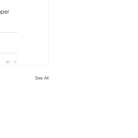
mper 
See All