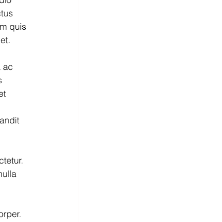
tus 
am quis 
et. 
 ac 
s 
et 
andit 
tetur. 
ulla 
orper. 